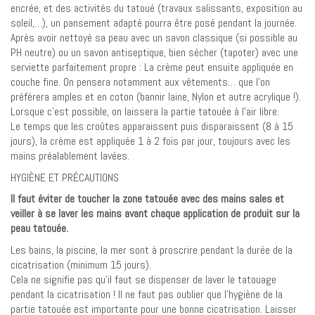
encrée, et des activités du tatoué (travaux salissants, exposition au
soleil,…), un pansement adapté pourra être posé pendant la journée.
Après avoir nettoyé sa peau avec un savon classique (si possible au
PH neutre) ou un savon antiseptique, bien sécher (tapoter) avec une
serviette parfaitement propre : La crème peut ensuite appliquée en
couche fine. On pensera notamment aux vêtements… que l’on
préférera amples et en coton (bannir laine, Nylon et autre acrylique !).
Lorsque c’est possible, on laissera la partie tatouée à l’air libre.
Le temps que les croûtes apparaissent puis disparaissent (8 à 15
jours), la crème est appliquée 1 à 2 fois par jour, toujours avec les
mains préalablement lavées.
HYGIÈNE ET PRÉCAUTIONS
Il faut éviter de toucher la zone tatouée avec des mains sales et
veiller à se laver les mains avant chaque application de produit sur la
peau tatouée.
Les bains, la piscine, la mer sont à proscrire pendant la durée de la
cicatrisation (minimum 15 jours).
Cela ne signifie pas qu’il faut se dispenser de laver le tatouage
pendant la cicatrisation ! Il ne faut pas oublier que l’hygiène de la
partie tatouée est importante pour une bonne cicatrisation. Laisser