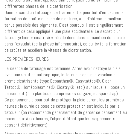
différentes phases de la cicatrisation.
Dans le cas d’un tatouage, ce traitement a pour but d’empêcher la
formation de croûte et donc de cicatrice, afin d’obtenir la meilleure
tenue possible des pigments. C’est pourquoi il est singulièrement
différent de celui appliqué à une plaie accidentelle. Le secret d’un
tatouage bien « cicatrisé » réside donc dans le maintien de la plaie
dans l’exsudat (de la phase inflammatoire), ce qui évite la formation
de croûte et accélère la vitesse de cicatrisation.
LES PREMIÈRES HEURES
La séance de tatouage est terminée. Après avoir nettoyé la plaie
avec une solution antiseptique, le tatoueur applique vaseline ou
crème cicatrisante (type Bepanthen®, Easytattoo®, Clean
Tattoo®, Homéoplasmine®, Cicatryl®, etc.) sur laquelle il pose un
pansement (film plastique, compresses ou gaze, et sparadrap).
Ce pansement a pour but de protéger la plaie durant les premières
heures : la durée de pose de cette protection est indiquée par le
tatoueur (on recommande généralement de garder ce pansement au
moins deux à six heures, l’objectif étant que les saignements
cessent définitivement).
Attendre une première nuit pour retirer le pansement permet de