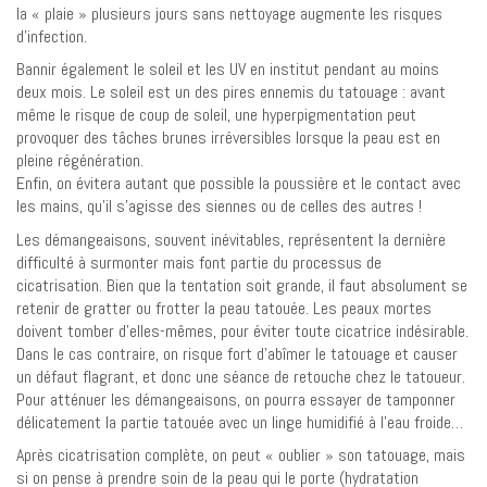
la « plaie » plusieurs jours sans nettoyage augmente les risques
d’infection.
Bannir également le soleil et les UV en institut pendant au moins
deux mois. Le soleil est un des pires ennemis du tatouage : avant
même le risque de coup de soleil, une hyperpigmentation peut
provoquer des tâches brunes irréversibles lorsque la peau est en
pleine régénération.
Enfin, on évitera autant que possible la poussière et le contact avec
les mains, qu’il s’agisse des siennes ou de celles des autres !
Les démangeaisons, souvent inévitables, représentent la dernière
difficulté à surmonter mais font partie du processus de
cicatrisation. Bien que la tentation soit grande, il faut absolument se
retenir de gratter ou frotter la peau tatouée. Les peaux mortes
doivent tomber d’elles-mêmes, pour éviter toute cicatrice indésirable.
Dans le cas contraire, on risque fort d’abîmer le tatouage et causer
un défaut flagrant, et donc une séance de retouche chez le tatoueur.
Pour atténuer les démangeaisons, on pourra essayer de tamponner
délicatement la partie tatouée avec un linge humidifié à l’eau froide…
Après cicatrisation complète, on peut « oublier » son tatouage, mais
si on pense à prendre soin de la peau qui le porte (hydratation