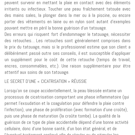
peuvent survenir en mettant la plaie en contact avec des éléments
irritants ou infectieux. Toucher une peau fraîchement tatouée avec
des mains sales, la plonger dans la mer ou à la piscine, ou encore
porter des vêtements en laine ou en nylon sont autant d’exemples
pouvant mettre en péril la bonne guérison d’un tatouage.
Des erreurs qui risquent fort d’endommager le tatouage, nécessiter
des retouches… Les retouches sont généralement comprises dans
le prix du tatouage, mais si le professionnel estime que son client a
délibérément passé outre ses conseils, il est susceptible d’appliquer
un supplément pour le coût de cette retouche (temps de travail,
encres, consommables, etc.). Une raison supplémentaire pour être
attentif aux soins de son tatouage.
LE SECRET D’UNE « CICATRISATION » RÉUSSIE
Lorsqu’on se coupe accidentellement, la peau blessée entame un
processus de cicatrisation comportant une phase inflammatoire (qui
permet l’exsudation et la coagulation pour défendre la plaie contre
l’infection), une phase de prolifération (avec formation d’une croûte),
puis une phase de maturation (la croûte tombe). La qualité de la
guérison de ce type de plaie accidentelle dépend d’une bonne activité
cellulaire, donc d’une bonne santé, d’un bon état général, et de
l’éventuel traitement appliqué afin de réguler ou de stimuler les